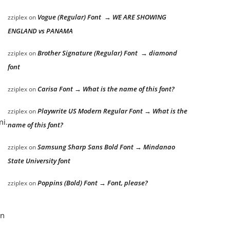
Vogue (Regular) Font → WE ARE SHOWING
zziplex
on
ENGLAND vs PANAMA
Brother Signature (Regular) Font → diamond
zziplex
on
font
Carisa Font → What is the name of this font?
zziplex
on
Playwrite US Modern Regular Font → What is the
zziplex
on
mi.
name of this font?
Samsung Sharp Sans Bold Font → Mindanao
zziplex
on
State University font
Poppins (Bold) Font → Font, please?
zziplex
on
an