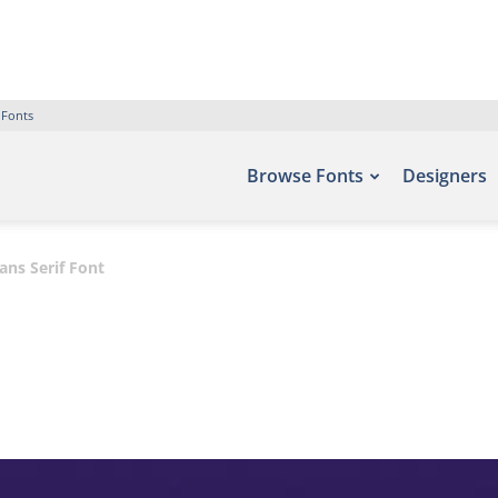
 Fonts
Browse Fonts
Designers
ns Serif Font