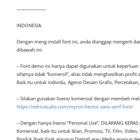
——————-
INDONESIA:
Dengan meng-install font ini, anda dianggap mengerti d
dibawah ini:
– Font demo ini hanya dapat digunakan untuk keperluan 
sifatnya tidak “komersil”, alias tidak menghasilkan pro
Baik itu untuk individu, Agensi Desain Grafis, Percetakan
– Silakan gunakan lisensi komersial dengan membeli melalu
https://edricstudio.com/myron-hector-sans-serif-font/
– Dengan hanya lisensi “Personal Use”, DILARANG KERAS
Komersial, baik itu untuk Iklan, Promosi, TV, Film, Vide
Produk (baik Fisik ataupun Digital) atau Media apapun d