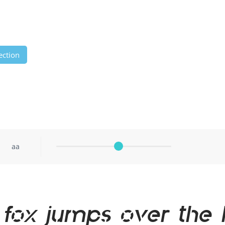
ection
aa
 fox jumps over the 